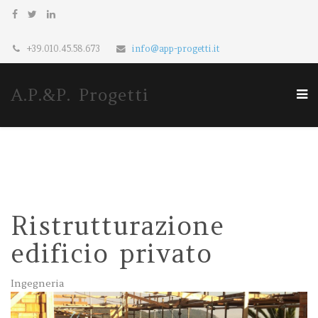
+39.010.45.58.673
info@app-progetti.it
A.P.&P. Progetti
Ristrutturazione
edificio privato
Ingegneria