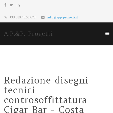
+39.010.45.58.673
info@app-progetti.it
A.P.&P. Progetti
Redazione disegni
tecnici
controsoffittatura
Cigar Bar - Costa