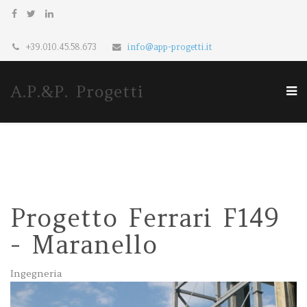
+39.010.45.58.673
info@app-progetti.it
A.P.&P. Progetti
Progetto Ferrari F149
- Maranello
Ingegneria