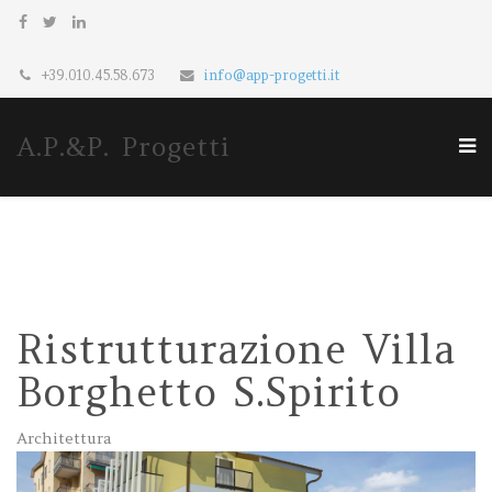
+39.010.45.58.673
info@app-progetti.it
A.P.&P. Progetti
Ristrutturazione Villa
Borghetto S.Spirito
Architettura